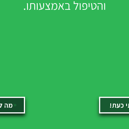
והטיפול באמצעותו.
 כעת!
מה ל