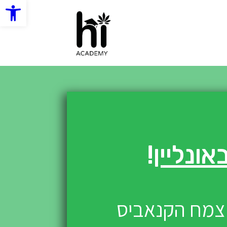
פתח סרגל 
אונליין
!
 צמח הקנאביס