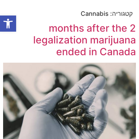
קטגוריה:
Cannabis
פתח
2 months after the
legalization marijuana
ended in Canada