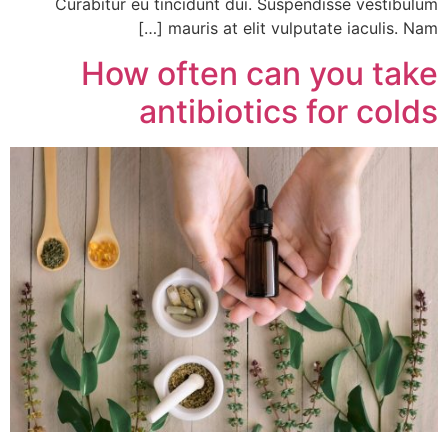
Curabitur eu tincidunt dui. Suspendisse vestibulum
mauris at elit vulputate iaculis. Nam […]
How often can you take
antibiotics for colds