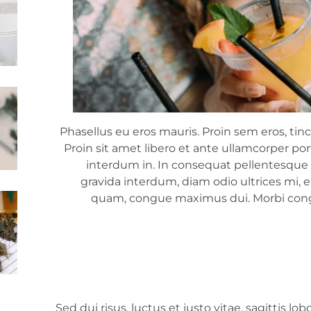
Phasellus eu eros mauris. Proin sem eros, tinc
Proin sit amet libero et ante ullamcorper po
interdum in. In consequat pellentesque nu
gravida interdum, diam odio ultrices mi, eu
quam, congue maximus dui. Morbi congu
Sed dui risus, luctus et justo vitae, sagittis l