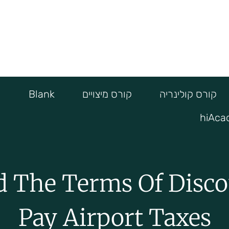
Affiliate Dashboard
Appre
קורס מתקדם לרוקחים על הצמח הירוק – hiACADEMY
שותפים
עמוד שיווק שותפים
 and login page
קורס קולינריה
קורס מיצויים
Blank
hiAca
 The Terms Of Discou
Pay Airport Taxes