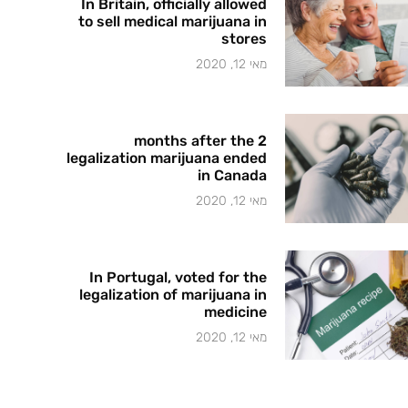
In Britain, officially allowed
to sell medical marijuana in
stores
מאי 12, 2020
2 months after the
legalization marijuana ended
in Canada
מאי 12, 2020
In Portugal, voted for the
legalization of marijuana in
medicine
מאי 12, 2020