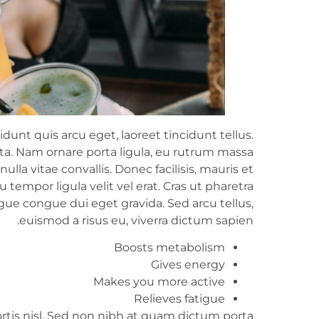
idunt quis arcu eget, laoreet tincidunt tellus.
rta. Nam ornare porta ligula, eu rutrum massa
lla vitae convallis. Donec facilisis, mauris et
 tempor ligula velit vel erat. Cras ut pharetra
e congue dui eget gravida. Sed arcu tellus,
euismod a risus eu, viverra dictum sapien.
Boosts metabolism
Gives energy
Makes you more active
Relieves fatigue
obortis nisl. Sed non nibh at quam dictum porta