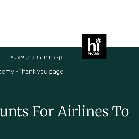
האקדמיה לקנאביס רפואי – hiACADEMY- גרסת טיוטה
ntice registration page
hi academy
עמוד 
דף נחיתה קורס אונליין
demy -Thank you page
nts For Airlines To