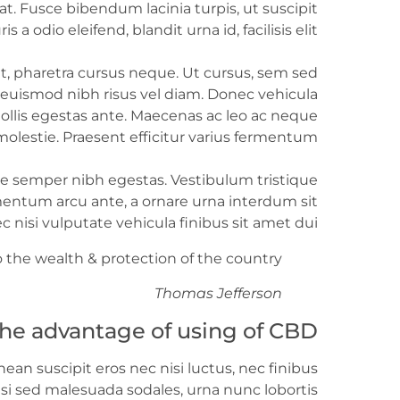
at. Fusce bibendum lacinia turpis, ut suscipit
 a odio eleifend, blandit urna id, facilisis elit.
t, pharetra cursus neque. Ut cursus, sem sed
id euismod nibh risus vel diam. Donec vehicula
ollis egestas ante. Maecenas ac leo ac neque
olestie. Praesent efficitur varius fermentum.
are semper nibh egestas. Vestibulum tristique
entum arcu ante, a ornare urna interdum sit
 nisi vulputate vehicula finibus sit amet dui.
o the wealth & protection of the country.
Thomas Jefferson
he advantage of using of CBD
ean suscipit eros nec nisi luctus, nec finibus
, nisi sed malesuada sodales, urna nunc lobortis