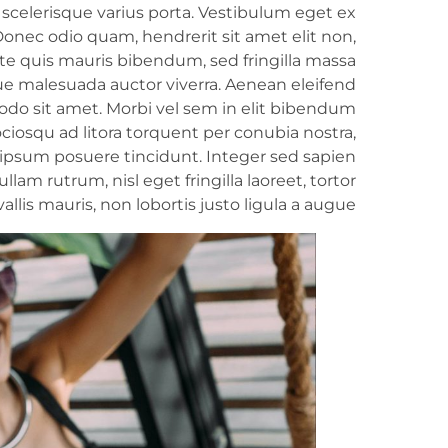
bi scelerisque varius porta. Vestibulum eget ex
Donec odio quam, hendrerit sit amet elit non,
nte quis mauris bibendum, sed fringilla massa
que malesuada auctor viverra. Aenean eleifend
o sit amet. Morbi vel sem in elit bibendum
sociosqu ad litora torquent per conubia nostra,
ipsum posuere tincidunt. Integer sed sapien
ullam rutrum, nisl eget fringilla laoreet, tortor
llis mauris, non lobortis justo ligula a augue.