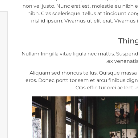
non vel justo. Nunc erat est, molestie eu nibh eu
nibh. Cras scelerisque, tellus at tincidunt cong
nisl id ipsum. Vivamus ut elit erat. Vivamus
Thin
Nullam fringilla vitae ligula nec mattis. Suspen
ex venenatis
Aliquam sed rhoncus tellus. Quisque massa tu
eros. Donec porttitor sem et arcu finibus digni
Cras efficitur orci ac le